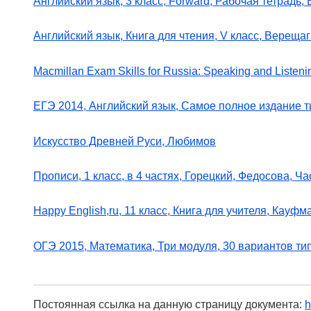
Английский язык, 3 класс, Forward, Рабочая тетрадь,
Английский язык, Книга для чтения, V класс, Вереща
Macmillan Exam Skills for Russia: Speaking and Listen
ЕГЭ 2014, Английский язык, Самое полное издание 
Искусство Древней Руси, Любимов
Прописи, 1 класс, в 4 частях, Горецкий, Федосова, Час
Happy English,ru, 11 класс, Книга для учителя, Кауф
ОГЭ 2015, Математика, Три модуля, 30 вариантов ти
Постоянная ссылка на данную страницу документа:
h