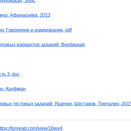
 Вербицкая, Эббс
гина, Афанасьева, 2013
ing, Говорение и аудирование, pdf
типовых вариантов заданий, Вербицкая
ть 3, doc
ман, Кауфман
повых тестовых заданий, Ященко, Шестаков, Трепалин, 201
ttps://fonread.com/view/16wv4
.