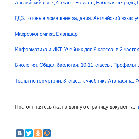
Английский язык, 4 класс, Forward, Рабочая тетрадь,
ГДЗ, готовые домашние задания, Английский язык: у
Макроэкономика, Бланшар
Информатика и ИКТ, Учебник для 9 класса, в 2 частях
Биология, Общая биология, 10-11 классы, Профильны
Тесты по геометрии, 8 класс: к учебнику Атанасяна, 
Постоянная ссылка на данную страницу документа:
h