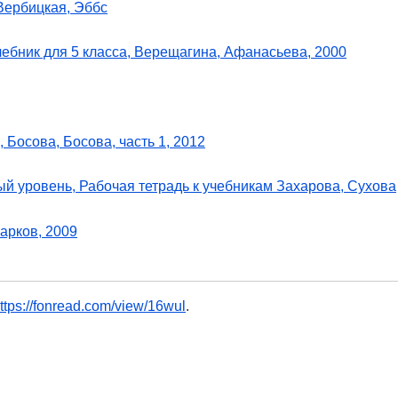
 Вербицкая, Эббс
чебник для 5 класса, Верещагина, Афанасьева, 2000
, Босова, Босова, часть 1, 2012
й уровень, Рабочая тетрадь к учебникам Захарова, Сухова
Фарков, 2009
ttps://fonread.com/view/16wul
.