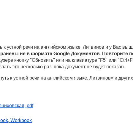
ь к устной речи на английском языке, Литвинов и у Вас в
хранены не в формате Google Документов. Повторите 
аузере кнопку "Обновить" или на клавиатуре "F5" или "Ctrl+
лать это несколько раз, пока документ не будет показан.
уть к устной речи на английском языке. Литвинов» и други
рниховская, pdf
book, Workbook