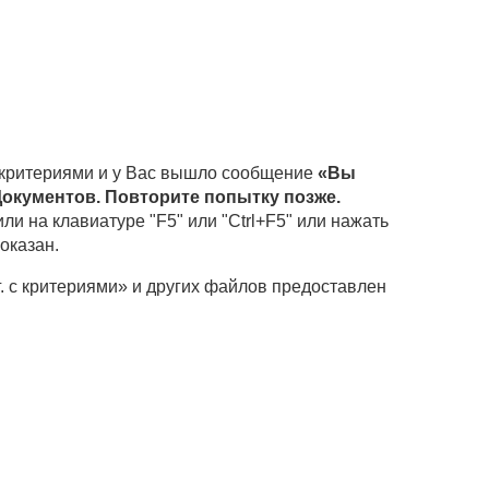
 с критериями и у Вас вышло сообщение
«Вы
окументов. Повторите попытку позже.
ли на клавиатуре "F5" или "Ctrl+F5" или нажать
оказан.
г. с критериями» и других файлов предоставлен