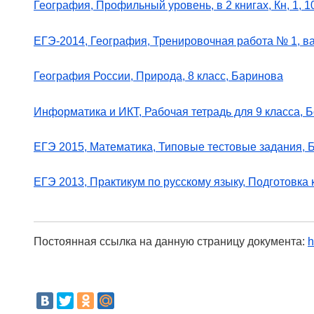
География, Профильный уровень, в 2 книгах, Кн, 1, 1
ЕГЭ-2014, География, Тренировочная работа № 1, вар
География России, Природа, 8 класс, Баринова
Информатика и ИКТ, Рабочая тетрадь для 9 класса, 
ЕГЭ 2015, Математика, Типовые тестовые задания, 
ЕГЭ 2013, Практикум по русскому языку, Подготовка 
Постоянная ссылка на данную страницу документа:
h