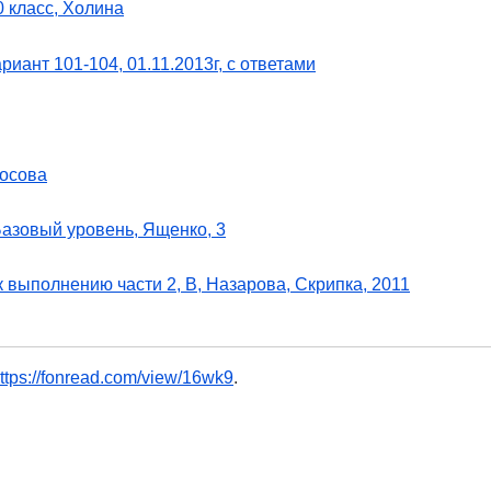
0 класс, Холина
иант 101-104, 01.11.2013г, с ответами
Босова
Базовый уровень, Ященко, 3
к выполнению части 2, В, Назарова, Скрипка, 2011
ttps://fonread.com/view/16wk9
.