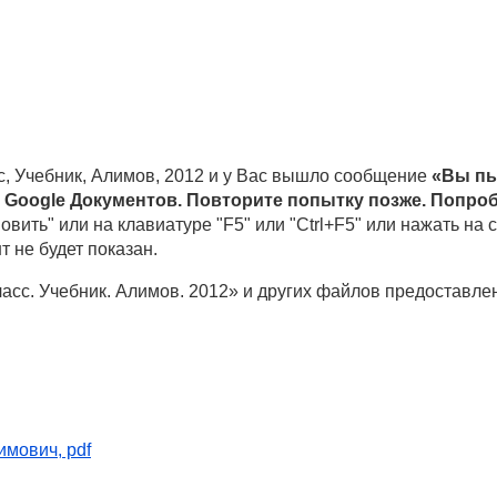
с, Учебник, Алимов, 2012 и у Вас вышло сообщение
«Вы пы
 Google Документов. Повторите попытку позже. Попроб
овить" или на клавиатуре "F5" или "Ctrl+F5" или нажать на
т не будет показан.
ласс. Учебник. Алимов. 2012» и других файлов предоставле
имович, pdf