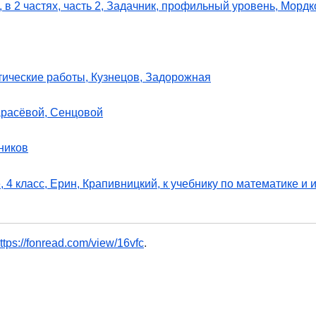
 в 2 частях, часть 2, Задачник, профильный уровень, Мордк
стические работы, Кузнецов, Задорожная
арасёвой, Сенцовой
ников
4 класс, Ерин, Крапивницкий, к учебнику по математике и 
ttps://fonread.com/view/16vfc
.